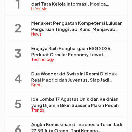
dari Tata Kelola Informasi, Monica
Lifestyle
Triyadi: Bukan Sekadar Analisis
Menaker: Penguatan Kompetensi Lulusan
Perguruan Tinggi Jadi Kunci Menjawab
News
Kebutuhan Dunia Kerja
Erajaya Raih Penghargaan ESG 2026,
Perkuat Circular Economy Lewat
Technology
Pengelolaan Limbah Berkelanjutan
Dua Wonderkid Swiss Ini Resmi Diciduk
Real Madrid dan Juventus, Siap Jadi
Sport
Bintang Baru Eropa
Ide Lomba 17 Agustus Unik dan Kekinian
yang Dijamin Bikin Suasana Makin Pecah
Trends
Angka Kemiskinan di Indonesia Turun Jadi
22,93 Juta Orang, Tapi Kenapa