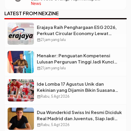
News
Ketimpangan Desa dan Kota Malah Makin
Lebar?
LATEST FROM NEXZINE
Erajaya Raih Penghargaan ESG 2026,
Perkuat Circular Economy Lewat
Pengelolaan Limbah Berkelanjutan
calendar_month
21 jam yang lalu
Menaker: Penguatan Kompetensi
Lulusan Perguruan Tinggi Jadi Kunci
Menjawab Kebutuhan Dunia Kerja
calendar_month
21 jam yang lalu
Ide Lomba 17 Agustus Unik dan
Kekinian yang Dijamin Bikin Suasana
Makin Pecah
calendar_month
Rabu, 5 Agt 2026
Dua Wonderkid Swiss Ini Resmi Diciduk
Real Madrid dan Juventus, Siap Jadi
Bintang Baru Eropa
calendar_month
Rabu, 5 Agt 2026