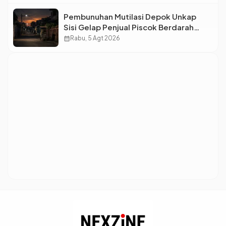
Pembunuhan Mutilasi Depok Unkap
Sisi Gelap Penjual Piscok Berdarah
Dingin
calendar_month
Rabu, 5 Agt 2026