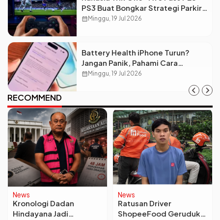
PS3 Buat Bongkar Strategi Parkir
Bus Lawan
calendar_month
Minggu, 19 Jul 2026
Battery Health iPhone Turun?
Jangan Panik, Pahami Cara
Merawatnya Biar Awet!
calendar_month
Minggu, 19 Jul 2026
RECOMMEND
News
News
Kronologi Dadan
Ratusan Driver
Hindayana Jadi
ShopeeFood Geruduk