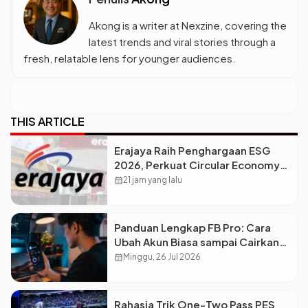
Akong is a writer at Nexzine, covering the
latest trends and viral stories through a
fresh, relatable lens for younger audiences.
THIS ARTICLE
Erajaya Raih Penghargaan ESG
2026, Perkuat Circular Economy
Lewat Pengelolaan Limbah
calendar_month
21 jam yang lalu
Berkelanjutan
Panduan Lengkap FB Pro: Cara
Ubah Akun Biasa sampai Cairkan
Dolar ke Rekening
calendar_month
Minggu, 26 Jul 2026
Rahasia Trik One-Two Pass PES