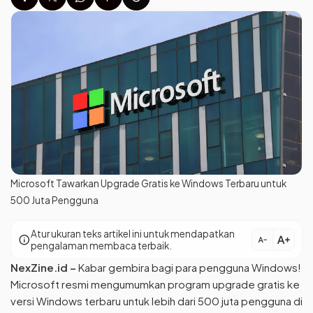
Microsoft Tawarkan Upgrade Gratis ke Windows Terbaru untuk
500 Juta Pengguna
Atur ukuran teks artikel ini untuk mendapatkan
text_increase
info
text_decrease
pengalaman membaca terbaik.
NexZine.id –
Kabar gembira bagi para pengguna Windows!
Microsoft resmi mengumumkan program upgrade gratis ke
versi Windows terbaru untuk lebih dari 500 juta pengguna di