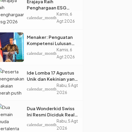
Erajaya Raih
Penghargaan ESG
2026, Perkuat Circular
Kamis, 6
calendar_month
Economy Lewat
Agt 2026
Pengelolaan Limbah
Berkelanjutan
Menaker: Penguatan
Kompetensi Lulusan
Perguruan Tinggi Jadi
Kamis, 6
calendar_month
Kunci Menjawab
Agt 2026
Kebutuhan Dunia Kerja
Ide Lomba 17 Agustus
Unik dan Kekinian yang
Dijamin Bikin Suasana
Rabu, 5 Agt
calendar_month
Makin Pecah
2026
Dua Wonderkid Swiss
Ini Resmi Diciduk Real
Madrid dan Juventus,
Rabu, 5 Agt
calendar_month
Siap Jadi Bintang Baru
2026