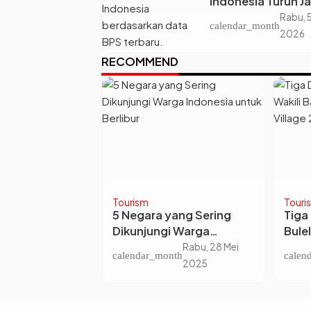
Indonesia Turun Ja
22,93 Juta Orang,
Rabu, 
calendar_month
Kenapa Ketimpan
2026
Desa dan Kota Ma
RECOMMEND
Makin Lebar?
Tourism
Touri
dang Ganja
5 Negara yang Sering
Tiga
 di Taman
Dikunjungi Warga
Bulel
Bromo Tengger
Indonesia untuk Berlibur
Ajan
Senin, 17 Mar
Rabu, 28 Mei
nth
calendar_month
calen
lisi Lakukan
Vill
2025
2025
an.