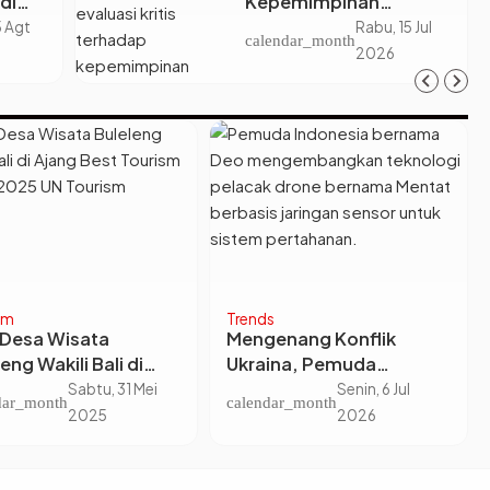
di
Kepemimpinan
 Tapi
Presiden Prabowo
5 Agt
Rabu, 15 Jul
calendar_month
gan
Subianto: Antara Visi
2026
lah
Besar, Implementasi,
dan Amanat Konstitusi
sm
Trends
 Desa Wisata
Mengenang Konflik
eng Wakili Bali di
Ukraina, Pemuda
g Best Tourism
Indonesia Ini Sukses Bikin
Sabtu, 31 Mei
Senin, 6 Jul
dar_month
calendar_month
age 2025 UN Tourism
‘Mentat’ si Pelacak
2025
2026
Drone Canggih!