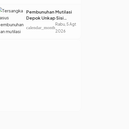
Eropa
Pembunuhan Mutilasi
Depok Unkap Sisi
Gelap Penjual Piscok
Rabu, 5 Agt
calendar_month
Berdarah Dingin
2026