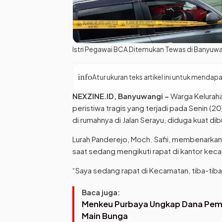
Istri Pegawai BCA Ditemukan Tewas di Banyuwa
info
Atur ukuran teks artikel ini untuk mend
NEXZINE.ID, Banyuwangi –
Warga Kelurah
peristiwa tragis yang terjadi pada Senin (2
di rumahnya di Jalan Serayu, diduga kuat dib
Lurah Panderejo, Moch. Safii, membenarkan
saat sedang mengikuti rapat di kantor kec
“Saya sedang rapat di Kecamatan, tiba-tiba
Baca juga:
Menkeu Purbaya Ungkap Dana Pemeri
Main Bunga