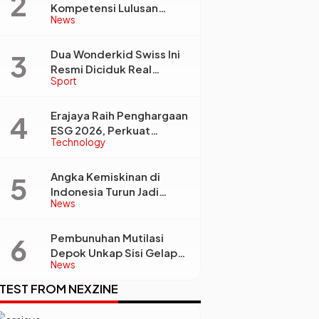
Kompetensi Lulusan
News
Perguruan Tinggi Jadi
Kunci Menjawab
Kebutuhan Dunia Kerja
Dua Wonderkid Swiss Ini
Resmi Diciduk Real
Sport
Madrid dan Juventus,
Siap Jadi Bintang Baru
e
Eropa
Erajaya Raih Penghargaan
ESG 2026, Perkuat
Technology
Circular Economy Lewat
Pengelolaan Limbah
Berkelanjutan
Angka Kemiskinan di
Indonesia Turun Jadi
News
22,93 Juta Orang, Tapi
Kenapa Ketimpangan
Desa dan Kota Malah
Pembunuhan Mutilasi
Makin Lebar?
Depok Unkap Sisi Gelap
News
Penjual Piscok Berdarah
Dingin
TEST FROM NEXZINE