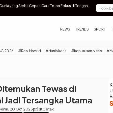
npasar Segera Dibuka, Waktu Tempuh Hanya 3 Jam via
EORMC Resmi
Kepatuhan 
NEWS
TRENDS
SPORT
SG 2026
#Real Madrid
#dunia kerja
#keputusan bisnis
#Mo
 Ditemukan Tewas di
 Jadi Tersangka Utama
print
Senin, 20 Okt 2025
Cetak