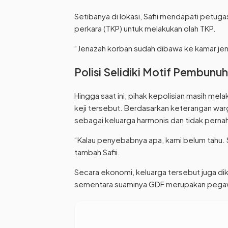
Setibanya di lokasi, Safii mendapati petug
perkara (TKP) untuk melakukan olah TKP.
“Jenazah korban sudah dibawa ke kamar jen
Polisi Selidiki Motif Pembunu
Hingga saat ini, pihak kepolisian masih mel
keji tersebut. Berdasarkan keterangan wa
sebagai keluarga harmonis dan tidak perna
“Kalau penyebabnya apa, kami belum tahu.
tambah Safii.
Secara ekonomi, keluarga tersebut juga di
sementara suaminya GDF merupakan pegaw