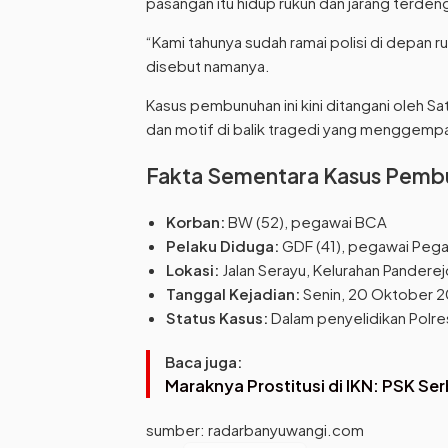
pasangan itu hidup rukun dan jarang terdeng
“Kami tahunya sudah ramai polisi di depan 
disebut namanya.
Kasus pembunuhan ini kini ditangani oleh
dan motif di balik tragedi yang menggemp
Fakta Sementara Kasus Pemb
Korban:
BW (52), pegawai BCA
Pelaku Diduga:
GDF (41), pegawai Pega
Lokasi:
Jalan Serayu, Kelurahan Pandere
Tanggal Kejadian:
Senin, 20 Oktober 
Status Kasus:
Dalam penyelidikan Polr
Baca juga:
Maraknya Prostitusi di IKN: PSK S
sumber: radarbanyuwangi.com