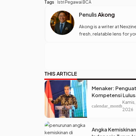
Tags
Istri Pegawai BCA
Penulis
Akong
Akong is a writer at Nexzine
fresh, relatable lens for 
THIS ARTICLE
Menaker: Pengua
Kompetensi Lulus
Perguruan Tinggi 
Kamis,
calendar_month
Kunci Menjawab
2026
Kebutuhan Dunia 
Angka Kemiskinan