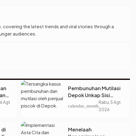
, covering the latest trends and viral stories through a
younger audiences.
tan
Pembunuhan Mutilasi
an
Depok Unkap Sisi
Jadi
Gelap Penjual Piscok
 6 Agt
Rabu, 5 Agt
calendar_month
Berdarah Dingin
2026
Kerja
 di
Menelaah