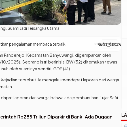
ngi, Suami Jadi Tersangka Utama
text_increas
apatkan pengalaman membaca terbaik.
text_decrease
an Panderejo, Kecamatan Banyuwangi, digemparkan oleh
0/10/2025). Seorang istri berinisial BW (52) ditemukan tewas
unuh oleh suaminya sendiri, GDF (41).
 kejadian tersebut. Ia mengaku mendapat laporan dari warga
amatan.
 dapat laporan dari warga bahwa ada pembunuhan,” ujar Safii.
LA
ntah Rp285 Triliun Diparkir di Bank, Ada Dugaan