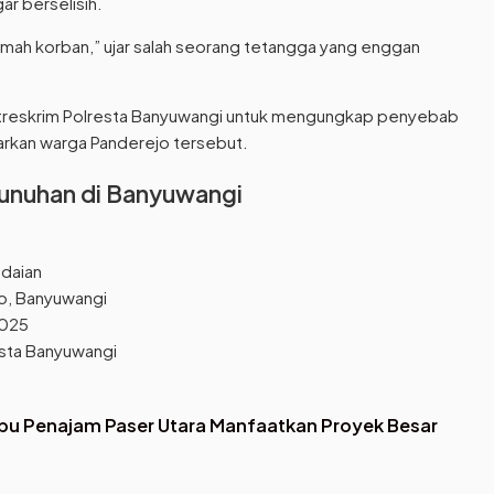
ar berselisih.
rumah korban,” ujar salah seorang tetangga yang enggan
 Satreskrim Polresta Banyuwangi untuk mengungkap penyebab
arkan warga Panderejo tersebut.
unuhan di Banyuwangi
daian
jo, Banyuwangi
2025
esta Banyuwangi
erbu Penajam Paser Utara Manfaatkan Proyek Besar