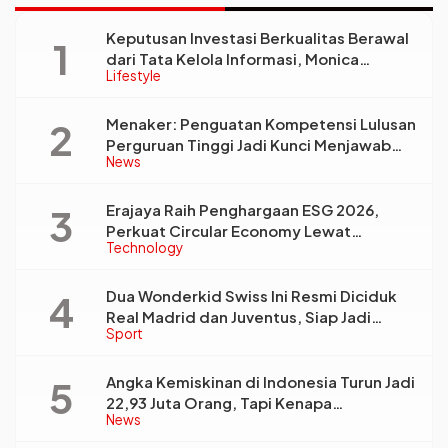
Keputusan Investasi Berkualitas Berawal
dari Tata Kelola Informasi, Monica
Lifestyle
Triyadi: Bukan Sekadar Analisis
Menaker: Penguatan Kompetensi Lulusan
Perguruan Tinggi Jadi Kunci Menjawab
News
Kebutuhan Dunia Kerja
Erajaya Raih Penghargaan ESG 2026,
Perkuat Circular Economy Lewat
Technology
Pengelolaan Limbah Berkelanjutan
Dua Wonderkid Swiss Ini Resmi Diciduk
Real Madrid dan Juventus, Siap Jadi
Sport
Bintang Baru Eropa
Angka Kemiskinan di Indonesia Turun Jadi
22,93 Juta Orang, Tapi Kenapa
News
Ketimpangan Desa dan Kota Malah Makin
Lebar?