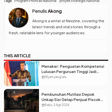
Tags
Program Prioritas Nasional
proyek strategis nasional
Penulis
Akong
Akong is a writer at Nexzine, covering the
latest trends and viral stories through a
fresh, relatable lens for younger audiences.
THIS ARTICLE
Menaker: Penguatan Kompetensi
Lulusan Perguruan Tinggi Jadi
Kunci Menjawab Kebutuhan Dunia
calendar_month
18 jam yang lalu
Kerja
Pembunuhan Mutilasi Depok
Unkap Sisi Gelap Penjual Piscok
Berdarah Dingin
calendar_month
Rabu, 5 Agt 2026