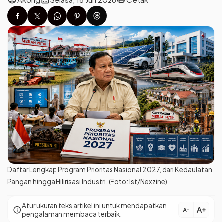
Daftar Lengkap Program Prioritas Nasional 2027, dari Kedaulatan
Pangan hingga Hilirisasi Industri. (Foto: Ist/Nexzine)
Atur ukuran teks artikel ini untuk mendapatkan
text_increase
info
text_decrease
pengalaman membaca terbaik.