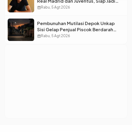
Real Madrid dan Juventus, Siap Jadi
Bintang Baru Eropa
calendar_month
Rabu, 5 Agt 2026
Pembunuhan Mutilasi Depok Unkap
Sisi Gelap Penjual Piscok Berdarah
Dingin
calendar_month
Rabu, 5 Agt 2026