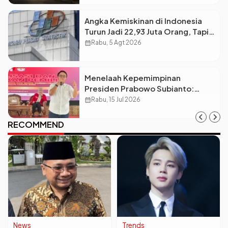
Angka Kemiskinan di Indonesia
Turun Jadi 22,93 Juta Orang, Tapi
Kenapa Ketimpangan Desa dan
calendar_month
Rabu, 5 Agt 2026
Kota Malah Makin Lebar?
Menelaah Kepemimpinan
Presiden Prabowo Subianto:
Antara Visi Besar, Implementasi,
calendar_month
Rabu, 15 Jul 2026
dan Amanat Konstitusi
RECOMMEND
News
Trends