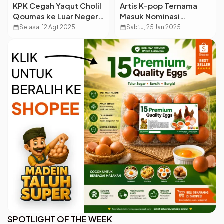
KPK Cegah Yaqut Cholil
Artis K-pop Ternama
Qoumas ke Luar Negeri,
Masuk Nominasi
Dugaan Korupsi Kuota
iHeartRadio Music
calendar_month
Selasa, 12 Agt 2025
calendar_month
Sabtu, 25 Jan 2025
Haji Rugikan Negara Rp1
Awards 2025
Triliun
SPOTLIGHT OF THE WEEK