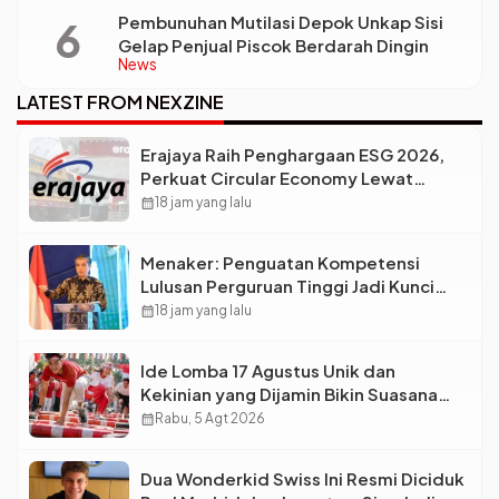
Pembunuhan Mutilasi Depok Unkap Sisi
Gelap Penjual Piscok Berdarah Dingin
News
LATEST FROM NEXZINE
Erajaya Raih Penghargaan ESG 2026,
Perkuat Circular Economy Lewat
Pengelolaan Limbah Berkelanjutan
calendar_month
18 jam yang lalu
Menaker: Penguatan Kompetensi
Lulusan Perguruan Tinggi Jadi Kunci
Menjawab Kebutuhan Dunia Kerja
calendar_month
18 jam yang lalu
Ide Lomba 17 Agustus Unik dan
Kekinian yang Dijamin Bikin Suasana
Makin Pecah
calendar_month
Rabu, 5 Agt 2026
Dua Wonderkid Swiss Ini Resmi Diciduk