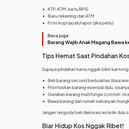
KTP, KTM, kartu BPJS
Buku rekening dan ATM
Foto kopi ijazah/rapor (jika perlu)
Baca juga:
Barang Wajib Anak Magang Bawa ke
Tips Hemat Saat Pindahan Ko
Supaya pindahan kamu nggak bikin kantong je
Beli barang second berkualitas (bisa le
Prioritaskan barang esensial dulu, sisanya 
Gunakan barang multifungsi (contoh: rice
Bawa barang dari rumah sebanyak mungk
Jangan tergoda beli dekorasi estetik dulu
Biar Hidup Kos Nggak Ribet!