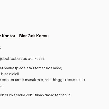
 Kantor – Biar Gak Kacau
s
bol, coba tips berikut ini:
wat marketplace atau teman kos lama)
bisa dicicil
 cooker untuk masak mie, nasi, hingga rebus telur)
in
 sebelum semua kebutuhan dasar terpenuhi