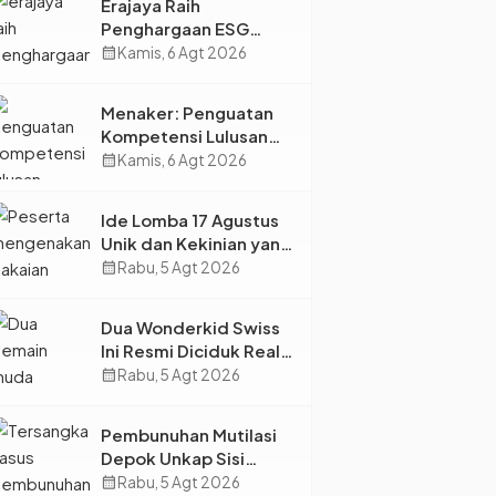
Erajaya Raih
Penghargaan ESG
2026, Perkuat Circular
calendar_month
Kamis, 6 Agt 2026
Economy Lewat
Pengelolaan Limbah
Menaker: Penguatan
Berkelanjutan
Kompetensi Lulusan
Perguruan Tinggi Jadi
calendar_month
Kamis, 6 Agt 2026
Kunci Menjawab
Kebutuhan Dunia Kerja
Ide Lomba 17 Agustus
Unik dan Kekinian yang
Dijamin Bikin Suasana
calendar_month
Rabu, 5 Agt 2026
Makin Pecah
Dua Wonderkid Swiss
Ini Resmi Diciduk Real
Madrid dan Juventus,
calendar_month
Rabu, 5 Agt 2026
Siap Jadi Bintang Baru
Eropa
Pembunuhan Mutilasi
Depok Unkap Sisi
Gelap Penjual Piscok
calendar_month
Rabu, 5 Agt 2026