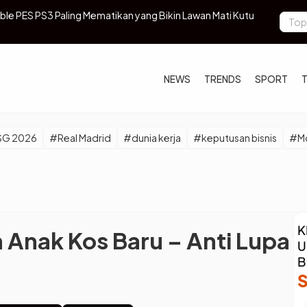
ibble PES PS3 Paling Mematikan yang Bikin Lawan Mati Kutu
BRI Luncurk
Prioritas da
NEWS
TRENDS
SPORT
SG 2026
#Real Madrid
#dunia kerja
#keputusan bisnis
#Mo
 Anak Kos Baru – Anti Lupa