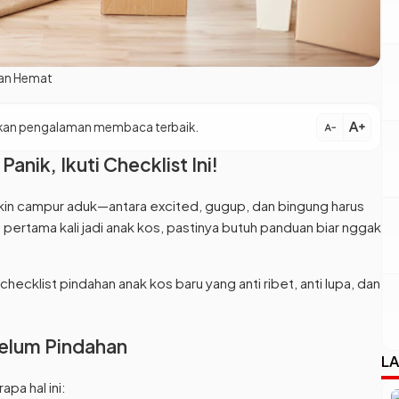
dan Hemat
text_increase
patkan pengalaman membaca terbaik.
text_decrease
anik, Ikuti Checklist Ini!
ikin campur aduk—antara excited, gugup, dan bingung harus
pertama kali jadi anak kos, pastinya butuh panduan biar nggak
checklist pindahan anak kos baru yang anti ribet, anti lupa, dan
belum Pindahan
LA
pa hal ini: