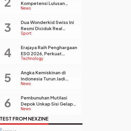
Kompetensi Lulusan
News
Perguruan Tinggi Jadi
Kunci Menjawab
Kebutuhan Dunia Kerja
Dua Wonderkid Swiss Ini
Resmi Diciduk Real
Sport
Madrid dan Juventus,
Siap Jadi Bintang Baru
Eropa
Erajaya Raih Penghargaan
ESG 2026, Perkuat
Technology
Circular Economy Lewat
Pengelolaan Limbah
Berkelanjutan
Angka Kemiskinan di
Indonesia Turun Jadi
News
22,93 Juta Orang, Tapi
Kenapa Ketimpangan
Desa dan Kota Malah
Pembunuhan Mutilasi
Makin Lebar?
Depok Unkap Sisi Gelap
News
Penjual Piscok Berdarah
Dingin
TEST FROM NEXZINE