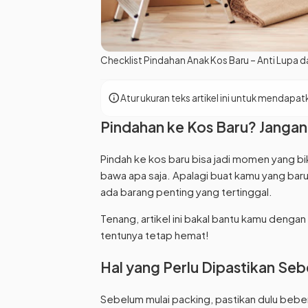
Checklist Pindahan Anak Kos Baru – Anti Lupa 
info
Atur ukuran teks artikel ini untuk menda
Pindahan ke Kos Baru? Jangan P
Pindah ke kos baru bisa jadi momen yang b
bawa apa saja. Apalagi buat kamu yang baru 
ada barang penting yang tertinggal.
Tenang, artikel ini bakal bantu kamu dengan 
tentunya tetap hemat!
Hal yang Perlu Dipastikan Se
Sebelum mulai packing, pastikan dulu bebera