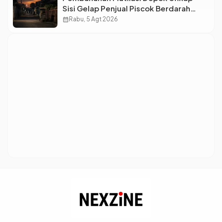
Sisi Gelap Penjual Piscok Berdarah
Dingin
calendar_month
Rabu, 5 Agt 2026