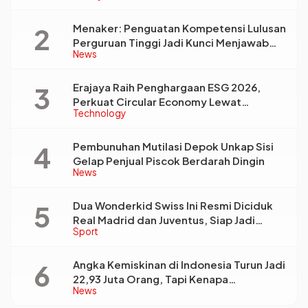
Menaker: Penguatan Kompetensi Lulusan
Perguruan Tinggi Jadi Kunci Menjawab
News
Kebutuhan Dunia Kerja
Erajaya Raih Penghargaan ESG 2026,
Perkuat Circular Economy Lewat
Technology
Pengelolaan Limbah Berkelanjutan
Pembunuhan Mutilasi Depok Unkap Sisi
Gelap Penjual Piscok Berdarah Dingin
News
Dua Wonderkid Swiss Ini Resmi Diciduk
Real Madrid dan Juventus, Siap Jadi
Sport
Bintang Baru Eropa
Angka Kemiskinan di Indonesia Turun Jadi
22,93 Juta Orang, Tapi Kenapa
News
Ketimpangan Desa dan Kota Malah Makin
Lebar?