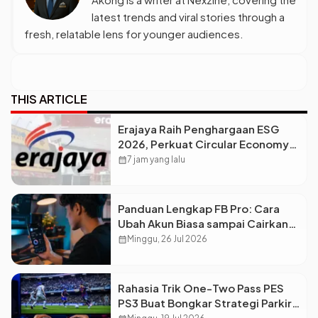
latest trends and viral stories through a
fresh, relatable lens for younger audiences.
THIS ARTICLE
Erajaya Raih Penghargaan ESG
2026, Perkuat Circular Economy
Lewat Pengelolaan Limbah
calendar_month
7 jam yang lalu
Berkelanjutan
Panduan Lengkap FB Pro: Cara
Ubah Akun Biasa sampai Cairkan
Dolar ke Rekening
calendar_month
Minggu, 26 Jul 2026
Rahasia Trik One-Two Pass PES
PS3 Buat Bongkar Strategi Parkir
Bus Lawan