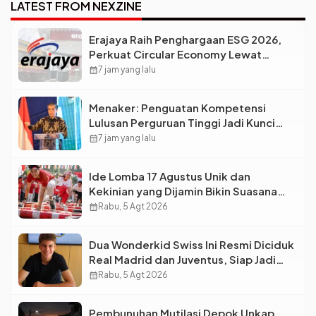
LATEST FROM NEXZINE
Erajaya Raih Penghargaan ESG 2026,
Perkuat Circular Economy Lewat
Pengelolaan Limbah Berkelanjutan
calendar_month
7 jam yang lalu
Menaker: Penguatan Kompetensi
Lulusan Perguruan Tinggi Jadi Kunci
Menjawab Kebutuhan Dunia Kerja
calendar_month
7 jam yang lalu
Ide Lomba 17 Agustus Unik dan
Kekinian yang Dijamin Bikin Suasana
Makin Pecah
calendar_month
Rabu, 5 Agt 2026
Dua Wonderkid Swiss Ini Resmi Diciduk
Real Madrid dan Juventus, Siap Jadi
Bintang Baru Eropa
calendar_month
Rabu, 5 Agt 2026
Pembunuhan Mutilasi Depok Unkap