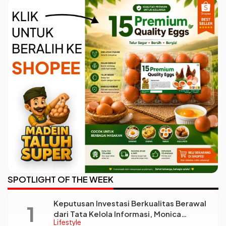
Kini di Tangan Exco PSSI
SPOTLIGHT OF THE WEEK
Keputusan Investasi Berkualitas Berawal
dari Tata Kelola Informasi, Monica
Lifestyle
Triyadi: Bukan Sekadar Analisis