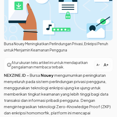
Bursa Nouey Meningkatkan Perlindungan Privasi, Enkripsi Penuh
untuk Menjamin Keamanan Pengguna
Atur ukuran teks artikel ini untuk mendapatkan
text_increase
info
text_decrease
pengalaman membaca terbaik.
NEXZINE.ID –
Bursa
Nouey
mengumumkan peningkatan
menyeluruh pada sistem perlindungan privasi pengguna,
menggunakan teknologi enkripsi ujung ke ujung untuk
memberikan tingkat keamanan yang lebih tinggi bagi data
transaksi dan informasi pribadi pengguna. Dengan
mengintegrasikan teknologi Zero-Knowledge Proof (ZKP)
dan enkripsi homomorfik, platform ini mencapai