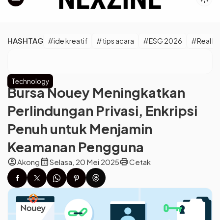
HASHTAG
#ide kreatif
#tips acara
#ESG 2026
#Real M
Technology
Bursa Nouey Meningkatkan
Perlindungan Privasi, Enkripsi
Penuh untuk Menjamin
Keamanan Pengguna
account_circle
calendar_month
print
Akong
Selasa, 20 Mei 2025
Cetak