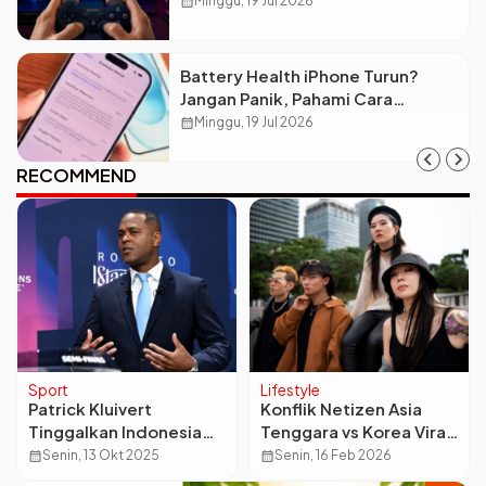
calendar_month
Minggu, 19 Jul 2026
Battery Health iPhone Turun?
Jangan Panik, Pahami Cara
Merawatnya Biar Awet!
calendar_month
Minggu, 19 Jul 2026
RECOMMEND
Sport
Lifestyle
Patrick Kluivert
Konflik Netizen Asia
Tinggalkan Indonesia
Tenggara vs Korea Viral
Usai Gagal ke Piala
Usai Konser K-Pop di
calendar_month
Senin, 13 Okt 2025
calendar_month
Senin, 16 Feb 2026
Dunia 2026, Nasibnya
Malaysia