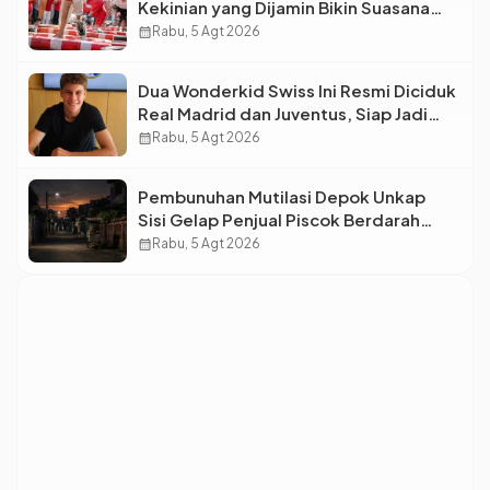
Kekinian yang Dijamin Bikin Suasana
Makin Pecah
calendar_month
Rabu, 5 Agt 2026
Dua Wonderkid Swiss Ini Resmi Diciduk
Real Madrid dan Juventus, Siap Jadi
Bintang Baru Eropa
calendar_month
Rabu, 5 Agt 2026
Pembunuhan Mutilasi Depok Unkap
Sisi Gelap Penjual Piscok Berdarah
Dingin
calendar_month
Rabu, 5 Agt 2026