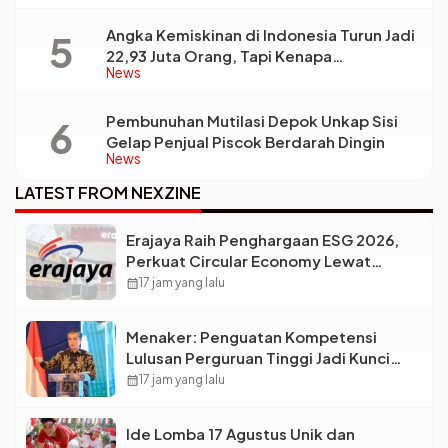
Angka Kemiskinan di Indonesia Turun Jadi
22,93 Juta Orang, Tapi Kenapa
News
Ketimpangan Desa dan Kota Malah Makin
Lebar?
Pembunuhan Mutilasi Depok Unkap Sisi
Gelap Penjual Piscok Berdarah Dingin
News
LATEST FROM NEXZINE
Erajaya Raih Penghargaan ESG 2026,
Perkuat Circular Economy Lewat
Pengelolaan Limbah Berkelanjutan
calendar_month
17 jam yang lalu
Menaker: Penguatan Kompetensi
Lulusan Perguruan Tinggi Jadi Kunci
Menjawab Kebutuhan Dunia Kerja
calendar_month
17 jam yang lalu
Ide Lomba 17 Agustus Unik dan