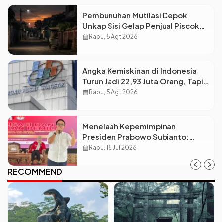
Pembunuhan Mutilasi Depok
Unkap Sisi Gelap Penjual Piscok
Berdarah Dingin
calendar_month
Rabu, 5 Agt 2026
Angka Kemiskinan di Indonesia
Turun Jadi 22,93 Juta Orang, Tapi
Kenapa Ketimpangan Desa dan
calendar_month
Rabu, 5 Agt 2026
Kota Malah Makin Lebar?
Menelaah Kepemimpinan
Presiden Prabowo Subianto:
Antara Visi Besar, Implementasi,
calendar_month
Rabu, 15 Jul 2026
dan Amanat Konstitusi
RECOMMEND