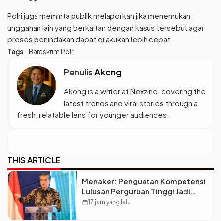
Polri juga meminta publik melaporkan jika menemukan
unggahan lain yang berkaitan dengan kasus tersebut agar
proses penindakan dapat dilakukan lebih cepat.
Tags
Bareskrim Polri
Penulis
Akong
Akong is a writer at Nexzine, covering the
latest trends and viral stories through a
fresh, relatable lens for younger audiences.
THIS ARTICLE
Menaker: Penguatan Kompetensi
Lulusan Perguruan Tinggi Jadi
Kunci Menjawab Kebutuhan Dunia
calendar_month
17 jam yang lalu
Kerja