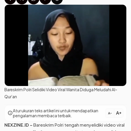
Bareskrim Polri Selidiki Video Viral Wanita Diduga Meludahi Al-
Qur’an
Atur ukuran teks artikel ini untuk mendapatkan
text_increase
info
text_decrease
pengalaman membaca terbaik.
NEXZINE.ID
–
Bareskrim Polri tengah menyelidiki video viral