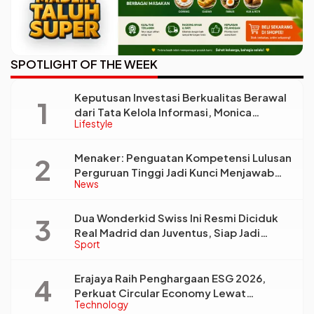
SPOTLIGHT OF THE WEEK
Keputusan Investasi Berkualitas Berawal
dari Tata Kelola Informasi, Monica
Lifestyle
Triyadi: Bukan Sekadar Analisis
Menaker: Penguatan Kompetensi Lulusan
Perguruan Tinggi Jadi Kunci Menjawab
News
Kebutuhan Dunia Kerja
Dua Wonderkid Swiss Ini Resmi Diciduk
Real Madrid dan Juventus, Siap Jadi
Sport
Bintang Baru Eropa
Erajaya Raih Penghargaan ESG 2026,
Perkuat Circular Economy Lewat
Technology
Pengelolaan Limbah Berkelanjutan