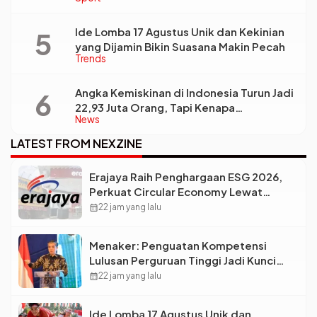
Bintang Baru Eropa
Ide Lomba 17 Agustus Unik dan Kekinian
yang Dijamin Bikin Suasana Makin Pecah
Trends
Angka Kemiskinan di Indonesia Turun Jadi
22,93 Juta Orang, Tapi Kenapa
News
Ketimpangan Desa dan Kota Malah Makin
Lebar?
LATEST FROM NEXZINE
Erajaya Raih Penghargaan ESG 2026,
Perkuat Circular Economy Lewat
Pengelolaan Limbah Berkelanjutan
calendar_month
22 jam yang lalu
Menaker: Penguatan Kompetensi
Lulusan Perguruan Tinggi Jadi Kunci
Menjawab Kebutuhan Dunia Kerja
calendar_month
22 jam yang lalu
Ide Lomba 17 Agustus Unik dan