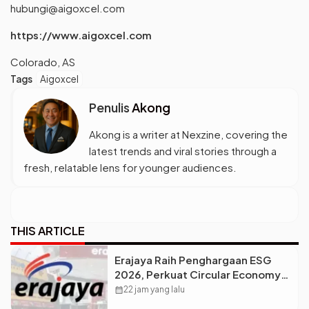
hubungi@aigoxcel.com
https://www.aigoxcel.com
Colorado, AS
Tags
Aigoxcel
Penulis
Akong
Akong is a writer at Nexzine, covering the
latest trends and viral stories through a
fresh, relatable lens for younger audiences.
THIS ARTICLE
Erajaya Raih Penghargaan ESG
2026, Perkuat Circular Economy
Lewat Pengelolaan Limbah
calendar_month
22 jam yang lalu
Berkelanjutan