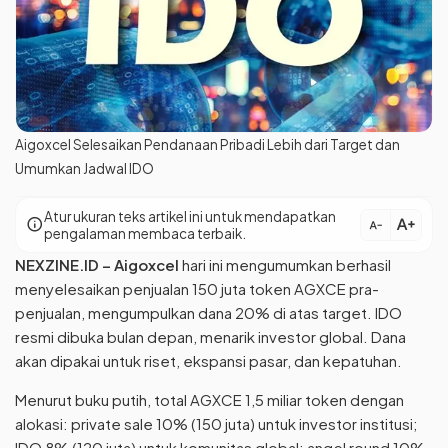
Aigoxcel Selesaikan Pendanaan Pribadi Lebih dari Target dan
Umumkan Jadwal IDO
Atur ukuran teks artikel ini untuk mendapatkan
text_increase
info
text_decrease
pengalaman membaca terbaik.
NEXZINE.ID –
Aigoxcel
hari ini mengumumkan berhasil
menyelesaikan penjualan 150 juta token AGXCE pra-
penjualan, mengumpulkan dana 20% di atas target. IDO
resmi dibuka bulan depan, menarik investor global. Dana
akan dipakai untuk riset, ekspansi pasar, dan kepatuhan.
Menurut buku putih, total AGXCE 1,5 miliar token dengan
alokasi: private sale 10% (150 juta) untuk investor institusi;
IDO 8% (120 juta) untuk komunitas global; angel round 10%