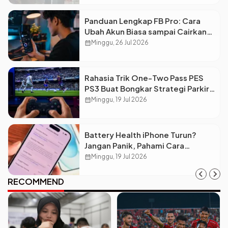
Panduan Lengkap FB Pro: Cara
Ubah Akun Biasa sampai Cairkan
Dolar ke Rekening
calendar_month
Minggu, 26 Jul 2026
Rahasia Trik One-Two Pass PES
PS3 Buat Bongkar Strategi Parkir
Bus Lawan
calendar_month
Minggu, 19 Jul 2026
Battery Health iPhone Turun?
Jangan Panik, Pahami Cara
Merawatnya Biar Awet!
calendar_month
Minggu, 19 Jul 2026
RECOMMEND