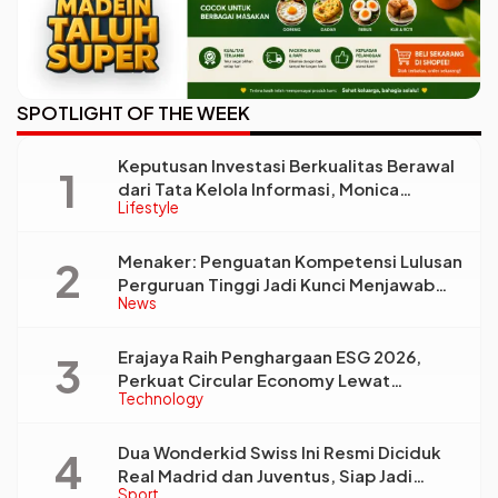
SPOTLIGHT OF THE WEEK
Keputusan Investasi Berkualitas Berawal
dari Tata Kelola Informasi, Monica
Lifestyle
Triyadi: Bukan Sekadar Analisis
Menaker: Penguatan Kompetensi Lulusan
Perguruan Tinggi Jadi Kunci Menjawab
News
Kebutuhan Dunia Kerja
Erajaya Raih Penghargaan ESG 2026,
Perkuat Circular Economy Lewat
Technology
Pengelolaan Limbah Berkelanjutan
Dua Wonderkid Swiss Ini Resmi Diciduk
Real Madrid dan Juventus, Siap Jadi
Sport