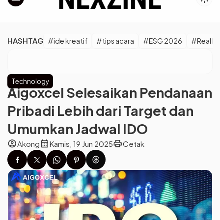
Kepercayaan Pengguna
HASHTAG
#ide kreatif
#tips acara
#ESG 2026
#Real M
Technology
Aigoxcel Selesaikan Pendanaan
Pribadi Lebih dari Target dan
Umumkan Jadwal IDO
account_circle
calendar_month
print
Akong
Kamis, 19 Jun 2025
Cetak