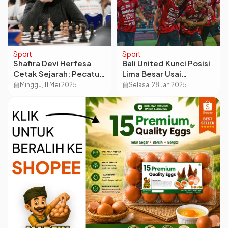
Sport
Sport
Shafira Devi Herfesa
Bali United Kunci Posisi
Cetak Sejarah: Pecatur
Lima Besar Usai
Muda Indonesia Lolos
Taklukkan Borneo FC di
calendar_month
Minggu, 11 Mei 2025
calendar_month
Selasa, 28 Jan 2025
ke Piala Dunia Catur
Pekan Ke-20 Liga 1
2025
2025