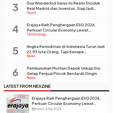
Dua Wonderkid Swiss Ini Resmi Diciduk
Real Madrid dan Juventus, Siap Jadi
Sport
Bintang Baru Eropa
Erajaya Raih Penghargaan ESG 2026,
Perkuat Circular Economy Lewat
Technology
Pengelolaan Limbah Berkelanjutan
Angka Kemiskinan di Indonesia Turun Jadi
22,93 Juta Orang, Tapi Kenapa
News
Ketimpangan Desa dan Kota Malah Makin
Lebar?
Pembunuhan Mutilasi Depok Unkap Sisi
Gelap Penjual Piscok Berdarah Dingin
News
LATEST FROM NEXZINE
Erajaya Raih Penghargaan ESG 2026,
Perkuat Circular Economy Lewat
Pengelolaan Limbah Berkelanjutan
calendar_month
Kamis, 6 Agt 2026