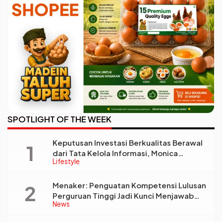
SPOTLIGHT OF THE WEEK
Keputusan Investasi Berkualitas Berawal
dari Tata Kelola Informasi, Monica
Lifestyle
Triyadi: Bukan Sekadar Analisis
Menaker: Penguatan Kompetensi Lulusan
Perguruan Tinggi Jadi Kunci Menjawab
News
Kebutuhan Dunia Kerja