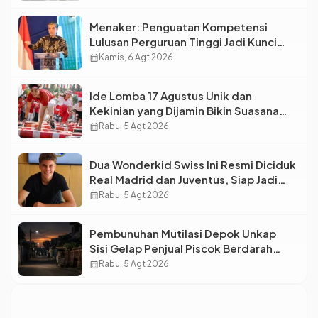
Menaker: Penguatan Kompetensi
Lulusan Perguruan Tinggi Jadi Kunci
Menjawab Kebutuhan Dunia Kerja
calendar_month
Kamis, 6 Agt 2026
Ide Lomba 17 Agustus Unik dan
Kekinian yang Dijamin Bikin Suasana
Makin Pecah
calendar_month
Rabu, 5 Agt 2026
Dua Wonderkid Swiss Ini Resmi Diciduk
Real Madrid dan Juventus, Siap Jadi
Bintang Baru Eropa
calendar_month
Rabu, 5 Agt 2026
Pembunuhan Mutilasi Depok Unkap
Sisi Gelap Penjual Piscok Berdarah
Dingin
calendar_month
Rabu, 5 Agt 2026