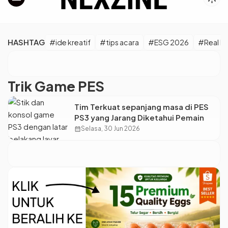
HASHTAG
#ide kreatif
#tips acara
#ESG 2026
#Real M
Trik Game PES
Tim Terkuat sepanjang masa di PES
PS3 yang Jarang Diketahui Pemain
calendar_month
Selasa, 30 Jun 2026