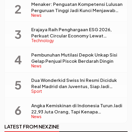
Menaker: Penguatan Kompetensi Lulusan
Perguruan Tinggi Jadi Kunci Menjawab
News
Kebutuhan Dunia Kerja
Erajaya Raih Penghargaan ESG 2026,
Perkuat Circular Economy Lewat
Technology
Pengelolaan Limbah Berkelanjutan
Pembunuhan Mutilasi Depok Unkap Sisi
Gelap Penjual Piscok Berdarah Dingin
News
Dua Wonderkid Swiss Ini Resmi Diciduk
Real Madrid dan Juventus, Siap Jadi
Sport
Bintang Baru Eropa
Angka Kemiskinan di Indonesia Turun Jadi
22,93 Juta Orang, Tapi Kenapa
News
Ketimpangan Desa dan Kota Malah Makin
Lebar?
LATEST FROM NEXZINE