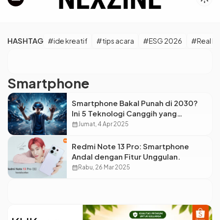
HASHTAG
#ide kreatif
#tips acara
#ESG 2026
#Real M
Smartphone
Smartphone Bakal Punah di 2030?
Ini 5 Teknologi Canggih yang
Diprediksi Jadi Penggantinya
calendar_month
Jumat, 4 Apr 2025
Redmi Note 13 Pro: Smartphone
Andal dengan Fitur Unggulan.
calendar_month
Rabu, 26 Mar 2025