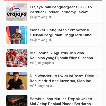
Erajaya Raih Penghargaan ESG 2026,
Perkuat Circular Economy Lewat
Pengelolaan Limbah Berkelanjutan
calendar_month
3 jam yang lalu
Menaker: Penguatan Kompetensi
Lulusan Perguruan Tinggi Jadi Kunci
Menjawab Kebutuhan Dunia Kerja
calendar_month
3 jam yang lalu
Ide Lomba 17 Agustus Unik dan
Kekinian yang Dijamin Bikin Suasana
Makin Pecah
calendar_month
22 jam yang lalu
Dua Wonderkid Swiss Ini Resmi Diciduk
Real Madrid dan Juventus, Siap Jadi
Bintang Baru Eropa
calendar_month
23 jam yang lalu
Pembunuhan Mutilasi Depok Unkap
Sisi Gelap Penjual Piscok Berdarah