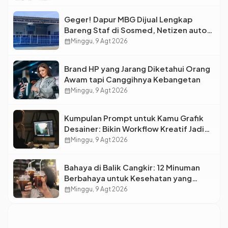
Geger! Dapur MBG Dijual Lengkap
Bareng Staf di Sosmed, Netizen auto
Syok
calendar_month
Minggu, 9 Agt 2026
Brand HP yang Jarang Diketahui Orang
Awam tapi Canggihnya Kebangetan
calendar_month
Minggu, 9 Agt 2026
Kumpulan Prompt untuk Kamu Grafik
Desainer: Bikin Workflow Kreatif Jadi
Super Cepat!
calendar_month
Minggu, 9 Agt 2026
Bahaya di Balik Cangkir: 12 Minuman
Berbahaya untuk Kesehatan yang
Wajib Dihindari Saat Nongkrong
calendar_month
Minggu, 9 Agt 2026