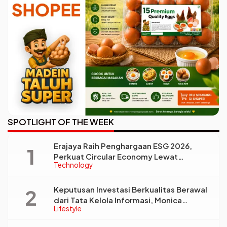
SPOTLIGHT OF THE WEEK
Erajaya Raih Penghargaan ESG 2026,
Perkuat Circular Economy Lewat
Technology
Pengelolaan Limbah Berkelanjutan
Keputusan Investasi Berkualitas Berawal
dari Tata Kelola Informasi, Monica
Lifestyle
Triyadi: Bukan Sekadar Analisis