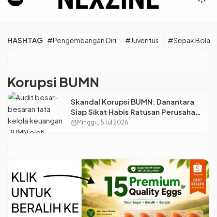
HASHTAG
#Pengembangan Diri
#Juventus
#Sepak Bola E
Korupsi BUMN
Skandal Korupsi BUMN: Danantara
Siap Sikat Habis Ratusan Perusahaan
Pelat Merah!
calendar_month
Minggu, 5 Jul 2026