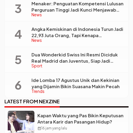
Menaker: Penguatan Kompetensi Lulusan
Perguruan Tinggi Jadi Kunci Menjawab
News
Kebutuhan Dunia Kerja
Angka Kemiskinan di Indonesia Turun Jadi
22,93 Juta Orang, Tapi Kenapa
News
Ketimpangan Desa dan Kota Malah Makin
Lebar?
Dua Wonderkid Swiss Ini Resmi Diciduk
Real Madrid dan Juventus, Siap Jadi
Sport
Bintang Baru Eropa
Ide Lomba 17 Agustus Unik dan Kekinian
yang Dijamin Bikin Suasana Makin Pecah
Trends
LATEST FROM NEXZINE
Kapan Waktu yang Pas Bikin Keputusan
Antara Karir dan Pasangan Hidup?
calendar_month
16 jam yang lalu