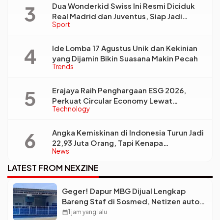
Dua Wonderkid Swiss Ini Resmi Diciduk
Real Madrid dan Juventus, Siap Jadi
Sport
Bintang Baru Eropa
Ide Lomba 17 Agustus Unik dan Kekinian
yang Dijamin Bikin Suasana Makin Pecah
Trends
Erajaya Raih Penghargaan ESG 2026,
Perkuat Circular Economy Lewat
Technology
Pengelolaan Limbah Berkelanjutan
Angka Kemiskinan di Indonesia Turun Jadi
22,93 Juta Orang, Tapi Kenapa
News
Ketimpangan Desa dan Kota Malah Makin
Lebar?
LATEST FROM NEXZINE
Geger! Dapur MBG Dijual Lengkap
Bareng Staf di Sosmed, Netizen auto
Syok
calendar_month
1 jam yang lalu