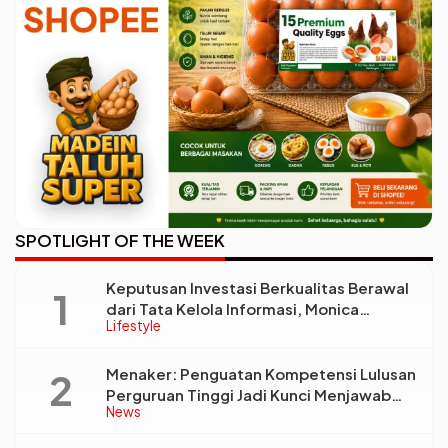
SPOTLIGHT OF THE WEEK
Keputusan Investasi Berkualitas Berawal
dari Tata Kelola Informasi, Monica
Lifestyle
Triyadi: Bukan Sekadar Analisis
Menaker: Penguatan Kompetensi Lulusan
Perguruan Tinggi Jadi Kunci Menjawab
News
Kebutuhan Dunia Kerja