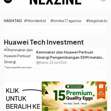
HASHTAG
#Wonderkid
#lomba 17 agustus
#kegiatan kara
Huawei Tech Investment
Kemnaker dan Huawei Perkuat
Sinergi Pengembangan SDM melalui
Pendidikan Vokasi dan Industri
calendar_month
Kamis, 25 Jun 2026