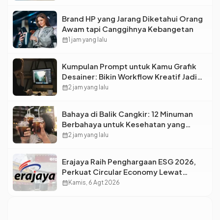
Brand HP yang Jarang Diketahui Orang
Awam tapi Canggihnya Kebangetan
calendar_month
1 jam yang lalu
Kumpulan Prompt untuk Kamu Grafik
Desainer: Bikin Workflow Kreatif Jadi
Super Cepat!
calendar_month
2 jam yang lalu
Bahaya di Balik Cangkir: 12 Minuman
Berbahaya untuk Kesehatan yang
Wajib Dihindari Saat Nongkrong
calendar_month
2 jam yang lalu
Erajaya Raih Penghargaan ESG 2026,
Perkuat Circular Economy Lewat
Pengelolaan Limbah Berkelanjutan
calendar_month
Kamis, 6 Agt 2026