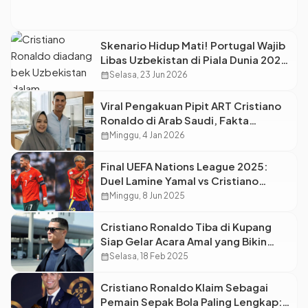
Skenario Hidup Mati! Portugal Wajib
Libas Uzbekistan di Piala Dunia 2026,
Saatnya CR7 Ngamuk?
calendar_month
Selasa, 23 Jun 2026
Viral Pengakuan Pipit ART Cristiano
Ronaldo di Arab Saudi, Fakta
Sebenarnya Hoax dan Konten Fiksi
calendar_month
Minggu, 4 Jan 2026
Final UEFA Nations League 2025:
Duel Lamine Yamal vs Cristiano
Ronaldo
calendar_month
Minggu, 8 Jun 2025
Cristiano Ronaldo Tiba di Kupang
Siap Gelar Acara Amal yang Bikin
Warga Terkesima
calendar_month
Selasa, 18 Feb 2025
Cristiano Ronaldo Klaim Sebagai
Pemain Sepak Bola Paling Lengkap: