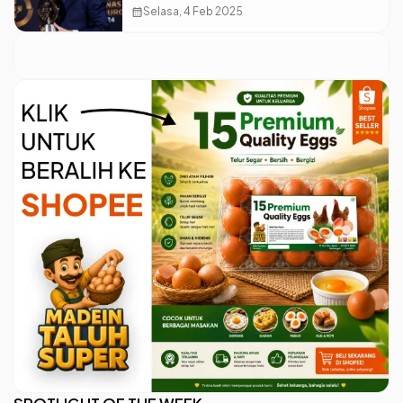
Benarkah Klaim Ini?
calendar_month
Selasa, 4 Feb 2025