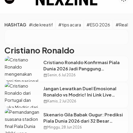
HASHTAG
#ide kreatif
#tips acara
#ESG 2026
#Real M
Cristiano Ronaldo
Cristiano Ronaldo Konfirmasi Piala
Dunia 2026 Jadi Panggung
Terakhirnya, Portugal Siap All-Out!
calendar_month
Senin, 6 Jul 2026
Jangan Lewatkan Duel Emosional
Ronaldo vs Modric! Ini Link Live
Streaming Portugal vs Kroasia di
calendar_month
Kamis, 2 Jul 2026
Babak 32 Besar Piala Dunia 2026
Skenario Gila Babak Gugur: Prediksi
Piala Dunia 2026 dari 32 Besar
Sampai Final!
calendar_month
Minggu, 28 Jun 2026