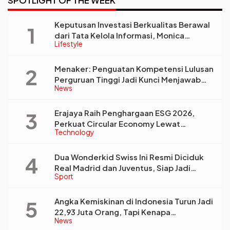
SPOTLIGHT OF THE WEEK
Keputusan Investasi Berkualitas Berawal
dari Tata Kelola Informasi, Monica
Lifestyle
Triyadi: Bukan Sekadar Analisis
Menaker: Penguatan Kompetensi Lulusan
Perguruan Tinggi Jadi Kunci Menjawab
News
Kebutuhan Dunia Kerja
Erajaya Raih Penghargaan ESG 2026,
Perkuat Circular Economy Lewat
Technology
Pengelolaan Limbah Berkelanjutan
Dua Wonderkid Swiss Ini Resmi Diciduk
Real Madrid dan Juventus, Siap Jadi
Sport
Bintang Baru Eropa
Angka Kemiskinan di Indonesia Turun Jadi
22,93 Juta Orang, Tapi Kenapa
News
Ketimpangan Desa dan Kota Malah Makin