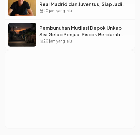
Real Madrid dan Juventus, Siap Jadi
Bintang Baru Eropa
calendar_month
20 jam yang lalu
Pembunuhan Mutilasi Depok Unkap
Sisi Gelap Penjual Piscok Berdarah
Dingin
calendar_month
20 jam yang lalu