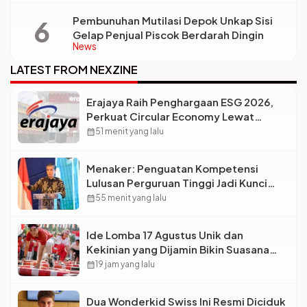
Lebar?
Pembunuhan Mutilasi Depok Unkap Sisi
Gelap Penjual Piscok Berdarah Dingin
News
LATEST FROM NEXZINE
Erajaya Raih Penghargaan ESG 2026,
Perkuat Circular Economy Lewat
Pengelolaan Limbah Berkelanjutan
calendar_month
51 menit yang lalu
Menaker: Penguatan Kompetensi
Lulusan Perguruan Tinggi Jadi Kunci
Menjawab Kebutuhan Dunia Kerja
calendar_month
55 menit yang lalu
Ide Lomba 17 Agustus Unik dan
Kekinian yang Dijamin Bikin Suasana
Makin Pecah
calendar_month
19 jam yang lalu
Dua Wonderkid Swiss Ini Resmi Diciduk