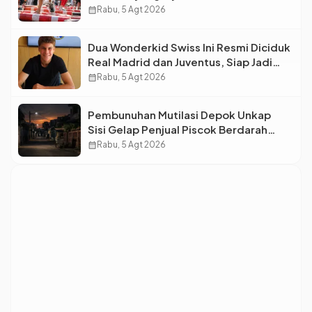
Makin Pecah
calendar_month
Rabu, 5 Agt 2026
Dua Wonderkid Swiss Ini Resmi Diciduk
Real Madrid dan Juventus, Siap Jadi
Bintang Baru Eropa
calendar_month
Rabu, 5 Agt 2026
Pembunuhan Mutilasi Depok Unkap
Sisi Gelap Penjual Piscok Berdarah
Dingin
calendar_month
Rabu, 5 Agt 2026