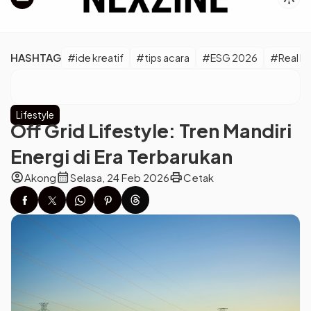
HASHTAG
#ide kreatif
#tips acara
#ESG 2026
#Real M
Lifestyle
Off Grid Lifestyle: Tren Mandiri
Energi di Era Terbarukan
account_circle
calendar_month
print
Akong
Selasa, 24 Feb 2026
Cetak