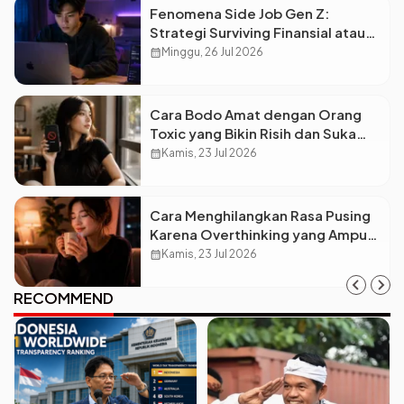
Fenomena Side Job Gen Z:
Strategi Surviving Finansial atau
Sekadar Gaya Hidup?
calendar_month
Minggu, 26 Jul 2026
Cara Bodo Amat dengan Orang
Toxic yang Bikin Risih dan Suka
Nyariin
calendar_month
Kamis, 23 Jul 2026
Cara Menghilangkan Rasa Pusing
Karena Overthinking yang Ampuh
dan Bikin Mindful
calendar_month
Kamis, 23 Jul 2026
RECOMMEND