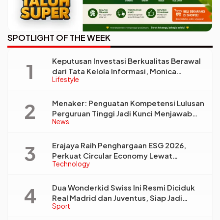
SPOTLIGHT OF THE WEEK
Keputusan Investasi Berkualitas Berawal
dari Tata Kelola Informasi, Monica
Lifestyle
Triyadi: Bukan Sekadar Analisis
Menaker: Penguatan Kompetensi Lulusan
Perguruan Tinggi Jadi Kunci Menjawab
News
Kebutuhan Dunia Kerja
Erajaya Raih Penghargaan ESG 2026,
Perkuat Circular Economy Lewat
Technology
Pengelolaan Limbah Berkelanjutan
Dua Wonderkid Swiss Ini Resmi Diciduk
Real Madrid dan Juventus, Siap Jadi
Sport
Bintang Baru Eropa