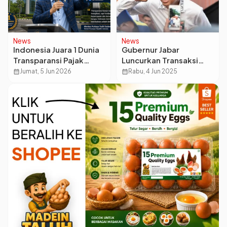
News
News
Indonesia Juara 1 Dunia
Gubernur Jabar
Transparansi Pajak
Luncurkan Transaksi
2026, Kalahkan Jerman
Nontunai untuk
calendar_month
Jumat, 5 Jun 2026
calendar_month
Rabu, 4 Jun 2025
hingga Australia
Pengelolaan Keuangan
Desa