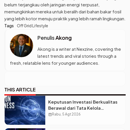
belum terjangkau oleh jaringan energi terpusat,
memungkinkan mereka untuk beralih dari bahan bakar fosil
yang lebih kotor menuju praktik yang lebih ramah lingkungan.
Tags
Off Grid Lifestyle
Penulis
Akong
Akong is a writer at Nexzine, covering the
latest trends and viral stories through a
fresh, relatable lens for younger audiences.
THIS ARTICLE
Keputusan Investasi Berkualitas
Berawal dari Tata Kelola
Informasi, Monica Triyadi: Bukan
calendar_month
Rabu, 5 Agt 2026
Sekadar Analisis