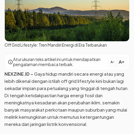
Off Grid Lifestyle: Tren Mandiri Energi di Era Terbarukan
Atur ukuran teks artikel ini untuk mendapatkan
text_increase
info
text_decrease
pengalaman membaca terbaik.
NEXZINE.ID
–
Gaya hidup mandiri secara energi atau yang
lebih dikenal dengan istilah off grid lifestyle kini bukan lagi
sekadar impian para petualang yang tinggal di tengah hutan.
Di tengah ketidakpastian harga energi fosil dan
meningkatnya kesadaran akan perubahan iklim, semakin
banyak masyarakat perkotaan maupun suburban yang mulai
melirik kemungkinan untuk memutus ketergantungan
mereka dari jaringan listrik konvensional.