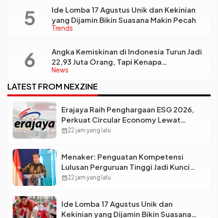
Ide Lomba 17 Agustus Unik dan Kekinian
yang Dijamin Bikin Suasana Makin Pecah
Trends
Angka Kemiskinan di Indonesia Turun Jadi
22,93 Juta Orang, Tapi Kenapa
News
Ketimpangan Desa dan Kota Malah Makin
Lebar?
LATEST FROM NEXZINE
Erajaya Raih Penghargaan ESG 2026,
Perkuat Circular Economy Lewat
Pengelolaan Limbah Berkelanjutan
calendar_month
22 jam yang lalu
Menaker: Penguatan Kompetensi
Lulusan Perguruan Tinggi Jadi Kunci
Menjawab Kebutuhan Dunia Kerja
calendar_month
22 jam yang lalu
Ide Lomba 17 Agustus Unik dan
Kekinian yang Dijamin Bikin Suasana