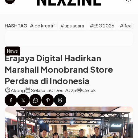
HASHTAG
#ide kreatif
#tips acara
#ESG 2026
#Real M
News
Erajaya Digital Hadirkan
Marshall Monobrand Store
Perdana di Indonesia
account_circle
calendar_month
print
Akong
Selasa, 30 Des 2025
Cetak