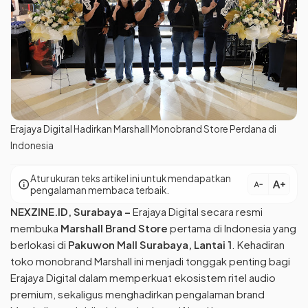
Erajaya Digital Hadirkan Marshall Monobrand Store Perdana di
Indonesia
Atur ukuran teks artikel ini untuk mendapatkan
text_increase
info
text_decrease
pengalaman membaca terbaik.
NEXZINE.ID
, Surabaya –
Erajaya Digital secara resmi
membuka
Marshall Brand Store
pertama di Indonesia yang
berlokasi di
Pakuwon Mall Surabaya, Lantai 1
. Kehadiran
toko monobrand Marshall ini menjadi tonggak penting bagi
Erajaya Digital dalam memperkuat ekosistem ritel audio
premium, sekaligus menghadirkan pengalaman brand