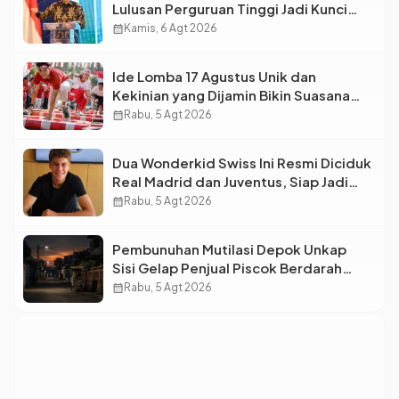
Lulusan Perguruan Tinggi Jadi Kunci
Menjawab Kebutuhan Dunia Kerja
calendar_month
Kamis, 6 Agt 2026
Ide Lomba 17 Agustus Unik dan
Kekinian yang Dijamin Bikin Suasana
Makin Pecah
calendar_month
Rabu, 5 Agt 2026
Dua Wonderkid Swiss Ini Resmi Diciduk
Real Madrid dan Juventus, Siap Jadi
Bintang Baru Eropa
calendar_month
Rabu, 5 Agt 2026
Pembunuhan Mutilasi Depok Unkap
Sisi Gelap Penjual Piscok Berdarah
Dingin
calendar_month
Rabu, 5 Agt 2026