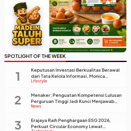
SPOTLIGHT OF THE WEEK
Keputusan Investasi Berkualitas Berawal
dari Tata Kelola Informasi, Monica
Lifestyle
Triyadi: Bukan Sekadar Analisis
Menaker: Penguatan Kompetensi Lulusan
Perguruan Tinggi Jadi Kunci Menjawab
News
Kebutuhan Dunia Kerja
Erajaya Raih Penghargaan ESG 2026,
Perkuat Circular Economy Lewat