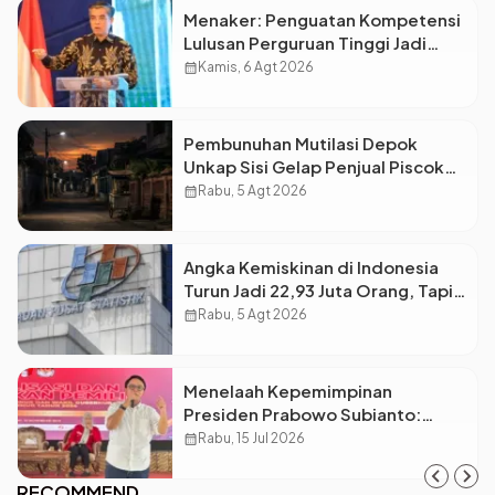
Menaker: Penguatan Kompetensi
Lulusan Perguruan Tinggi Jadi
Kunci Menjawab Kebutuhan Dunia
calendar_month
Kamis, 6 Agt 2026
Kerja
Pembunuhan Mutilasi Depok
Unkap Sisi Gelap Penjual Piscok
Berdarah Dingin
calendar_month
Rabu, 5 Agt 2026
Angka Kemiskinan di Indonesia
Turun Jadi 22,93 Juta Orang, Tapi
Kenapa Ketimpangan Desa dan
calendar_month
Rabu, 5 Agt 2026
Kota Malah Makin Lebar?
Menelaah Kepemimpinan
Presiden Prabowo Subianto:
Antara Visi Besar, Implementasi,
calendar_month
Rabu, 15 Jul 2026
dan Amanat Konstitusi
RECOMMEND