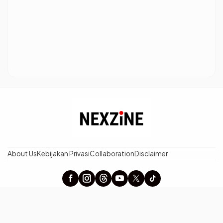
About Us
Kebijakan Privasi
Collaboration
Disclaimer
× Tutup Iklan
nexzine.id - Berita Terpopuler dan Tren Terbaru Hari Ini
©2026 Pewarta Network