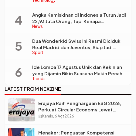
Technology
Pengelolaan Limbah Berkelanjutan
Angka Kemiskinan di Indonesia Turun Jadi
22,93 Juta Orang, Tapi Kenapa
News
Ketimpangan Desa dan Kota Malah Makin
Lebar?
Dua Wonderkid Swiss Ini Resmi Diciduk
Real Madrid dan Juventus, Siap Jadi
Sport
Bintang Baru Eropa
Ide Lomba 17 Agustus Unik dan Kekinian
yang Dijamin Bikin Suasana Makin Pecah
Trends
LATEST FROM NEXZINE
Erajaya Raih Penghargaan ESG 2026,
Perkuat Circular Economy Lewat
Pengelolaan Limbah Berkelanjutan
calendar_month
Kamis, 6 Agt 2026
Menaker: Penguatan Kompetensi