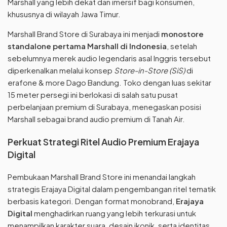
Marshall yang lebih dekat dan imersif bagi konsumen,
khususnya di wilayah Jawa Timur.
Marshall Brand Store di Surabaya ini menjadi
monostore
standalone pertama Marshall di Indonesia
, setelah
sebelumnya merek audio legendaris asal Inggris tersebut
diperkenalkan melalui konsep
Store-in-Store (SiS)
di
erafone & more Dago Bandung. Toko dengan luas sekitar
15 meter persegi ini berlokasi di salah satu pusat
perbelanjaan premium di Surabaya, menegaskan posisi
Marshall sebagai brand audio premium di Tanah Air.
Perkuat Strategi Ritel Audio Premium Erajaya
Digital
Pembukaan Marshall Brand Store ini menandai langkah
strategis Erajaya Digital dalam pengembangan ritel tematik
berbasis kategori. Dengan format monobrand,
Erajaya
Digital
menghadirkan ruang yang lebih terkurasi untuk
menampilkan karakter suara, desain ikonik, serta identitas