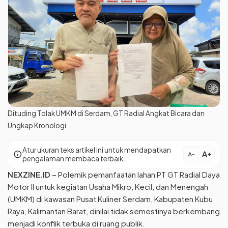
Dituding Tolak UMKM di Serdam, GT Radial Angkat Bicara dan
Ungkap Kronologi
Atur ukuran teks artikel ini untuk mendapatkan
text_increase
info
text_decrease
pengalaman membaca terbaik.
NEXZINE.ID
–
Polemik pemanfaatan lahan PT GT Radial Daya
Motor II untuk kegiatan Usaha Mikro, Kecil, dan Menengah
(UMKM) di kawasan Pusat Kuliner Serdam, Kabupaten Kubu
Raya, Kalimantan Barat, dinilai tidak semestinya berkembang
menjadi konflik terbuka di ruang publik.