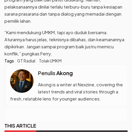
pelaksanaannya dinilai terlalu terburu-buru tanpa kesiapan
sarana prasarana dan tanpa dialog yang memadai dengan
pemilik lahan.
“Kami mendukung UMKM, tapi ayo duduk bersama.
Aturannya harus jelas, teknisnya dibahas, dan keamanannya
dipikirkan. Jangan sampai program baik justru memicu
konflik,” pungkas Ferry.
Tags
GT Radial
Tolak UMKM
Penulis
Akong
Akong is a writer at Nexzine, covering the
latest trends and viral stories through a
fresh, relatable lens for younger audiences.
THIS ARTICLE