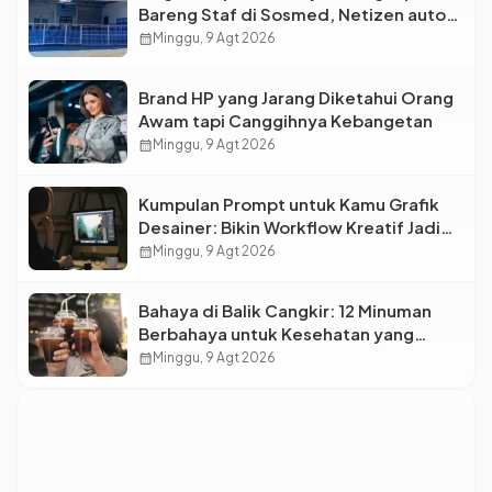
Bareng Staf di Sosmed, Netizen auto
Syok
calendar_month
Minggu, 9 Agt 2026
Brand HP yang Jarang Diketahui Orang
Awam tapi Canggihnya Kebangetan
calendar_month
Minggu, 9 Agt 2026
Kumpulan Prompt untuk Kamu Grafik
Desainer: Bikin Workflow Kreatif Jadi
Super Cepat!
calendar_month
Minggu, 9 Agt 2026
Bahaya di Balik Cangkir: 12 Minuman
Berbahaya untuk Kesehatan yang
Wajib Dihindari Saat Nongkrong
calendar_month
Minggu, 9 Agt 2026