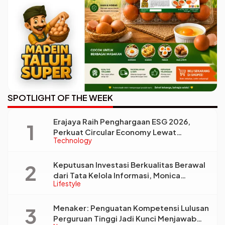
SPOTLIGHT OF THE WEEK
Erajaya Raih Penghargaan ESG 2026,
Perkuat Circular Economy Lewat
Technology
Pengelolaan Limbah Berkelanjutan
Keputusan Investasi Berkualitas Berawal
dari Tata Kelola Informasi, Monica
Lifestyle
Triyadi: Bukan Sekadar Analisis
Menaker: Penguatan Kompetensi Lulusan
Perguruan Tinggi Jadi Kunci Menjawab