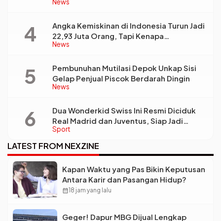
News
Kebutuhan Dunia Kerja
Angka Kemiskinan di Indonesia Turun Jadi
22,93 Juta Orang, Tapi Kenapa
News
Ketimpangan Desa dan Kota Malah Makin
Lebar?
Pembunuhan Mutilasi Depok Unkap Sisi
Gelap Penjual Piscok Berdarah Dingin
News
Dua Wonderkid Swiss Ini Resmi Diciduk
Real Madrid dan Juventus, Siap Jadi
Sport
Bintang Baru Eropa
LATEST FROM NEXZINE
Kapan Waktu yang Pas Bikin Keputusan
Antara Karir dan Pasangan Hidup?
calendar_month
18 jam yang lalu
Geger! Dapur MBG Dijual Lengkap