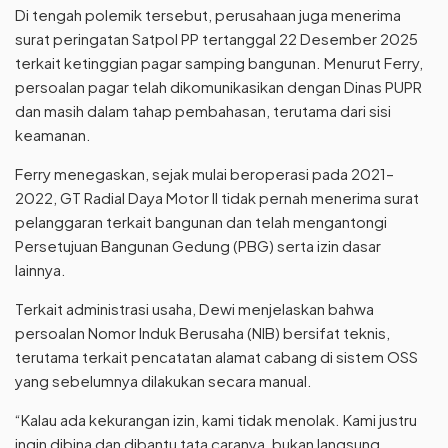
Di tengah polemik tersebut, perusahaan juga menerima
surat peringatan Satpol PP tertanggal 22 Desember 2025
terkait ketinggian pagar samping bangunan. Menurut Ferry,
persoalan pagar telah dikomunikasikan dengan Dinas PUPR
dan masih dalam tahap pembahasan, terutama dari sisi
keamanan.
Ferry menegaskan, sejak mulai beroperasi pada 2021–
2022, GT Radial Daya Motor II tidak pernah menerima surat
pelanggaran terkait bangunan dan telah mengantongi
Persetujuan Bangunan Gedung (PBG) serta izin dasar
lainnya.
Terkait administrasi usaha, Dewi menjelaskan bahwa
persoalan Nomor Induk Berusaha (NIB) bersifat teknis,
terutama terkait pencatatan alamat cabang di sistem OSS
yang sebelumnya dilakukan secara manual.
“Kalau ada kekurangan izin, kami tidak menolak. Kami justru
ingin dibina dan dibantu tata caranya, bukan langsung