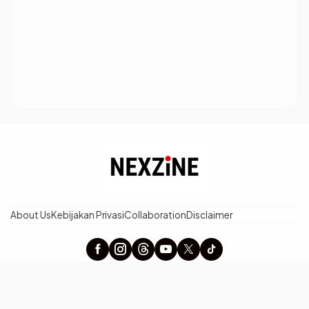
About Us
Kebijakan Privasi
Collaboration
Disclaimer
× Tutup Iklan
nexzine.id - Berita Terpopuler dan Tren Terbaru Hari Ini
©2026 Pewarta Network