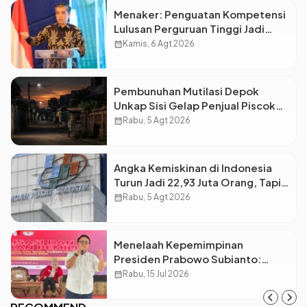
Menaker: Penguatan Kompetensi
Lulusan Perguruan Tinggi Jadi
Kunci Menjawab Kebutuhan Dunia
calendar_month
Kamis, 6 Agt 2026
Kerja
Pembunuhan Mutilasi Depok
Unkap Sisi Gelap Penjual Piscok
Berdarah Dingin
calendar_month
Rabu, 5 Agt 2026
Angka Kemiskinan di Indonesia
Turun Jadi 22,93 Juta Orang, Tapi
Kenapa Ketimpangan Desa dan
calendar_month
Rabu, 5 Agt 2026
Kota Malah Makin Lebar?
Menelaah Kepemimpinan
Presiden Prabowo Subianto:
Antara Visi Besar, Implementasi,
calendar_month
Rabu, 15 Jul 2026
dan Amanat Konstitusi