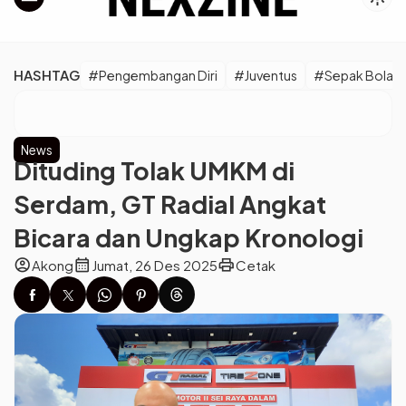
HASHTAG
#Pengembangan Diri
#Juventus
#Sepak Bola E
News
Dituding Tolak UMKM di
Serdam, GT Radial Angkat
Bicara dan Ungkap Kronologi
account_circle
calendar_month
print
Akong
Jumat, 26 Des 2025
Cetak