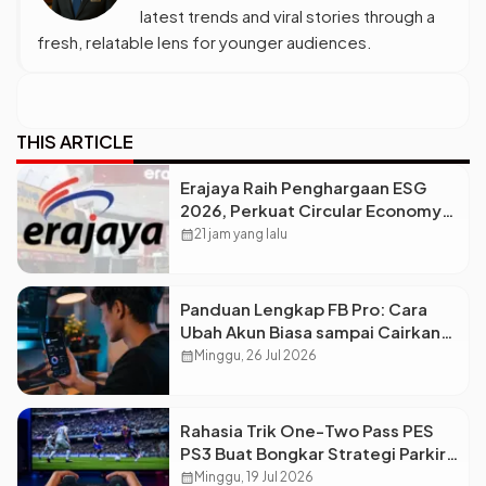
latest trends and viral stories through a
fresh, relatable lens for younger audiences.
THIS ARTICLE
Erajaya Raih Penghargaan ESG
2026, Perkuat Circular Economy
Lewat Pengelolaan Limbah
calendar_month
21 jam yang lalu
Berkelanjutan
Panduan Lengkap FB Pro: Cara
Ubah Akun Biasa sampai Cairkan
Dolar ke Rekening
calendar_month
Minggu, 26 Jul 2026
Rahasia Trik One-Two Pass PES
PS3 Buat Bongkar Strategi Parkir
Bus Lawan
calendar_month
Minggu, 19 Jul 2026