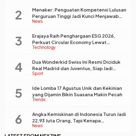
Menaker: Penguatan Kompetensi Lulusan
Perguruan Tinggi Jadi Kunci Menjawab
News
Kebutuhan Dunia Kerja
Erajaya Raih Penghargaan ESG 2026,
Perkuat Circular Economy Lewat
Technology
Pengelolaan Limbah Berkelanjutan
Dua Wonderkid Swiss Ini Resmi Diciduk
Real Madrid dan Juventus, Siap Jadi
Sport
Bintang Baru Eropa
Ide Lomba 17 Agustus Unik dan Kekinian
yang Dijamin Bikin Suasana Makin Pecah
Trends
Angka Kemiskinan di Indonesia Turun Jadi
22,93 Juta Orang, Tapi Kenapa
News
Ketimpangan Desa dan Kota Malah Makin
Lebar?
LATEST FROM NEXZINE