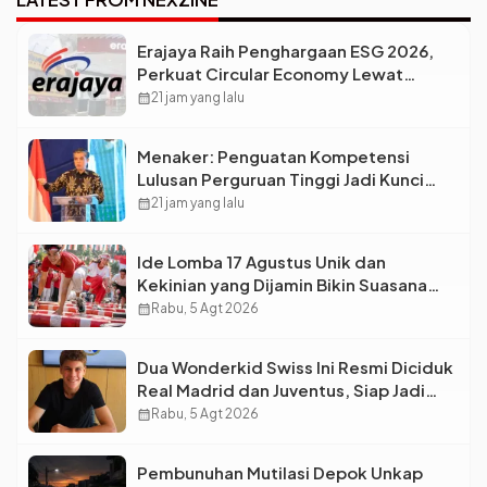
Erajaya Raih Penghargaan ESG 2026,
Perkuat Circular Economy Lewat
Pengelolaan Limbah Berkelanjutan
calendar_month
21 jam yang lalu
Menaker: Penguatan Kompetensi
Lulusan Perguruan Tinggi Jadi Kunci
Menjawab Kebutuhan Dunia Kerja
calendar_month
21 jam yang lalu
Ide Lomba 17 Agustus Unik dan
Kekinian yang Dijamin Bikin Suasana
Makin Pecah
calendar_month
Rabu, 5 Agt 2026
Dua Wonderkid Swiss Ini Resmi Diciduk
Real Madrid dan Juventus, Siap Jadi
Bintang Baru Eropa
calendar_month
Rabu, 5 Agt 2026
Pembunuhan Mutilasi Depok Unkap