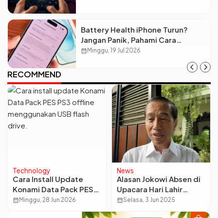
Battery Health iPhone Turun?
Jangan Panik, Pahami Cara
Merawatnya Biar Awet!
calendar_month
Minggu, 19 Jul 2026
RECOMMEND
Technology
News
Cara Install Update
Alasan Jokowi Absen di
Konami Data Pack PES
Upacara Hari Lahir
PS3 Offline, Gampang
Pancasila 2025 karena
calendar_month
Minggu, 28 Jun 2026
calendar_month
Selasa, 3 Jun 2025
Banget!
Pemulihan Alergi Kulit