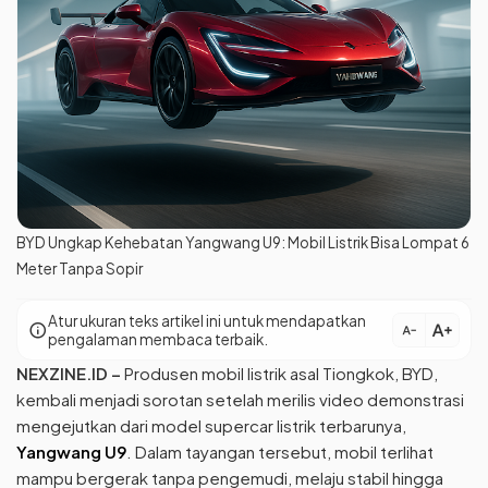
BYD Ungkap Kehebatan Yangwang U9: Mobil Listrik Bisa Lompat 6
Meter Tanpa Sopir
Atur ukuran teks artikel ini untuk mendapatkan
text_increase
info
text_decrease
pengalaman membaca terbaik.
NEXZINE.ID –
Produsen mobil listrik asal Tiongkok, BYD,
kembali menjadi sorotan setelah merilis video demonstrasi
mengejutkan dari model supercar listrik terbarunya,
Yangwang U9
. Dalam tayangan tersebut, mobil terlihat
mampu bergerak tanpa pengemudi, melaju stabil hingga