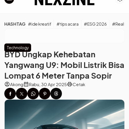
HASHTAG
#ide kreatif
#tips acara
#ESG 2026
#Real M
Technology
BYD Ungkap Kehebatan
Yangwang U9: Mobil Listrik Bisa
Lompat 6 Meter Tanpa Sopir
account_circle
calendar_month
print
Akong
Rabu, 30 Apr 2025
Cetak