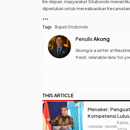
Ke depan, masyarakat Situbondo menantikan
diperlukan untuk merealisasikan Kecamatan B
***
Tags
Bupati Situbondo
Penulis
Akong
Akong is a writer at Nexzine
fresh, relatable lens for 
THIS ARTICLE
Menaker: Pengua
Kompetensi Lulus
Perguruan Tinggi 
Kamis,
calendar_month
Kunci Menjawab
2026