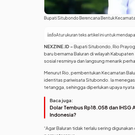
Bupati Situbondo Berencana Bentuk Kecamatan 
info
Atur ukuran teks artikel ini untuk mend
NEXZINE.ID –
Bupati Situbondo, Rio Pray
baru bernama Baluran di wilayah Kabupaten 
sosial resminya dan langsung menarik perhat
Menurut Rio, pembentukan Kecamatan Balura
identitas pariwisata Situbondo. Ia menegas
tetangga, sehingga diperlukan upaya nyata a
Baca juga:
Dolar Tembus Rp18.058 dan IHSG A
Indonesia?
“Agar Baluran tidak terlalu sering digunaka