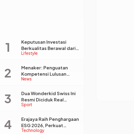
Keputusan Investasi
Berkualitas Berawal dari
Lifestyle
Tata Kelola Informasi,
Monica Triyadi: Bukan
Sekadar Analisis
Menaker: Penguatan
Kompetensi Lulusan
News
Perguruan Tinggi Jadi
Kunci Menjawab
Kebutuhan Dunia Kerja
Dua Wonderkid Swiss Ini
Resmi Diciduk Real
Sport
Madrid dan Juventus,
Siap Jadi Bintang Baru
Eropa
Erajaya Raih Penghargaan
ESG 2026, Perkuat
Technology
Circular Economy Lewat