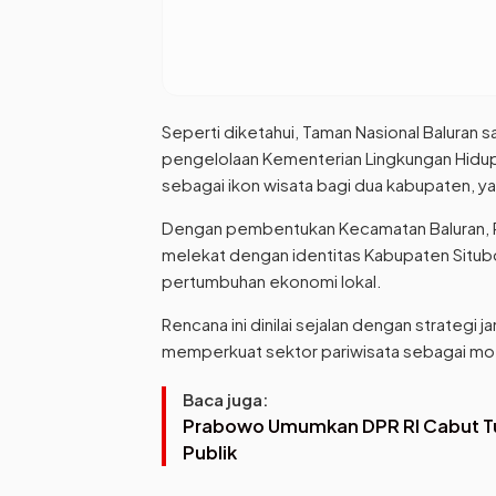
Seperti diketahui, Taman Nasional Baluran s
pengelolaan Kementerian Lingkungan Hidup d
sebagai ikon wisata bagi dua kabupaten, y
Dengan pembentukan Kecamatan Baluran, Pe
melekat dengan identitas Kabupaten Situb
pertumbuhan ekonomi lokal.
Rencana ini dinilai sejalan dengan strateg
memperkuat sektor pariwisata sebagai m
Baca juga:
Prabowo Umumkan DPR RI Cabut Tun
Publik