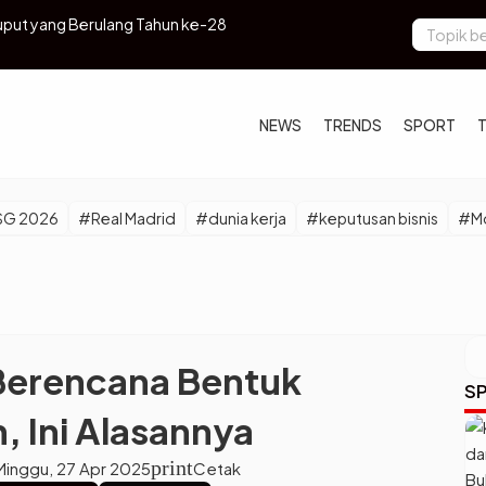
uput yang Berulang Tahun ke-28
Ratusan Ula
NEWS
TRENDS
SPORT
SG 2026
#Real Madrid
#dunia kerja
#keputusan bisnis
#Mo
Berencana Bentuk
SP
 Ini Alasannya
print
Minggu, 27 Apr 2025
Cetak