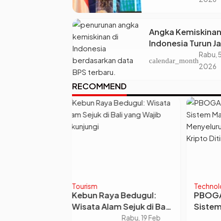
Kebutuhan Dunia 
Angka Kemiskinan
Indonesia Turun Ja
22,93 Juta Orang,
Rabu, 
calendar_month
Kenapa Ketimpan
2026
Desa dan Kota Ma
RECOMMEND
Makin Lebar?
Technology
News
a Bedugul:
PBOGA Mengoptimalkan
Penc
m Sejuk di Bali
Sistem Manajemen Akun
Tunu
 Dikunjungi
Secara Menyeluruh,
Teng
Rabu, 19 Feb
Selasa, 6 Mei