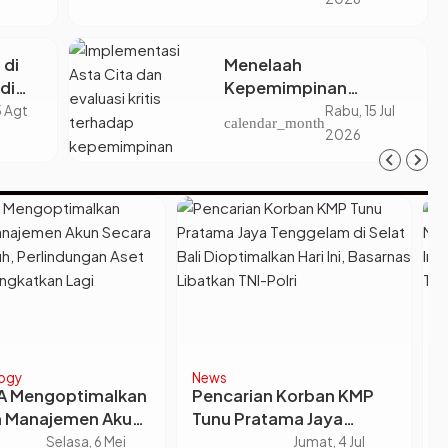
Kerja
 di
Menelaah
di
Kepemimpinan
 Tapi
Presiden Prabowo
5 Agt
Rabu, 15 Jul
calendar_month
gan
Subianto: Antara Visi
2026
lah
Besar, Implementasi,
dan Amanat Konstitusi
News
arian Korban KMP
Prabowo Dikabarkan
 Pratama Jaya
Lantik Menko Polkam dan
gelam di Selat Bali
Menpora Hari Ini, Djamari
Jumat, 4 Jul
Rabu, 17 Sep