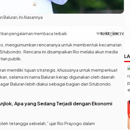
Baluran, Ini Alasannya
text_increas
apatkan pengalaman membaca terbaik.
text_decrease
ogo, mengumumkan rencananya untuk membentuk kecamatan
Situbondo. Rencana ini disampaikan Rio melalui akun media
LA
ian publik.
n memiliki tujuan strategis, khususnya untuk memperkuat
kan, selama ini nama Baluran kerap digunakan oleh daerah
gar Baluran lebih diakui sebagai bagian dari Situbondo.
njlok, Apa yang Sedang Terjadi dengan Ekonomi
n oleh tetangga sebelah,” ujar Rio Prayogo dalam