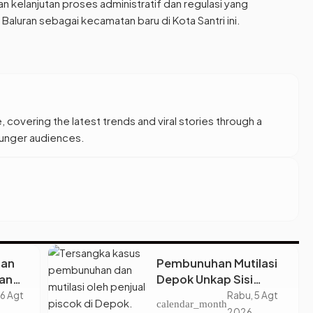
 kelanjutan proses administratif dan regulasi yang
aluran sebagai kecamatan baru di Kota Santri ini.
, covering the latest trends and viral stories through a
younger audiences.
tan
Pembunuhan Mutilasi
an
Depok Unkap Sisi
Jadi
Gelap Penjual Piscok
 6 Agt
Rabu, 5 Agt
calendar_month
Berdarah Dingin
2026