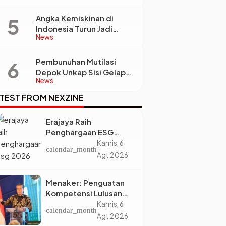
Pengelolaan Limbah
Berkelanjutan
Angka Kemiskinan di
Indonesia Turun Jadi
News
22,93 Juta Orang, Tapi
Kenapa Ketimpangan
e
Desa dan Kota Malah
Pembunuhan Mutilasi
Makin Lebar?
Depok Unkap Sisi Gelap
News
Penjual Piscok Berdarah
Dingin
TEST FROM NEXZINE
Erajaya Raih
Penghargaan ESG
2026, Perkuat Circular
Kamis, 6
calendar_month
Economy Lewat
Agt 2026
Pengelolaan Limbah
Berkelanjutan
Menaker: Penguatan
Kompetensi Lulusan
Perguruan Tinggi Jadi
Kamis, 6
calendar_month
Kunci Menjawab
Agt 2026
Kebutuhan Dunia Kerja