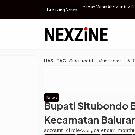
mi KDRT Selama Menikah dengan Na
Ucapan Manis Ahok untuk P
Breaking News
HASHTAG
#ide kreatif
#tips acara
#E
News
Bupati Situbondo 
Kecamatan Baluran,
account_circle
calendar_month
Akong