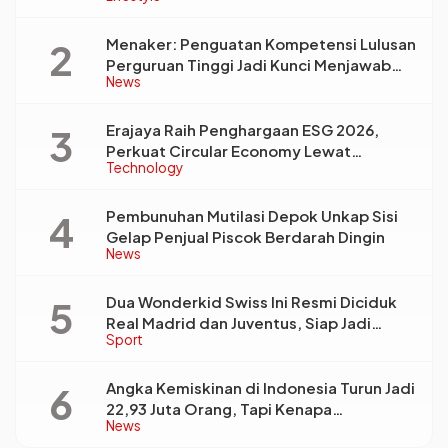
Menaker: Penguatan Kompetensi Lulusan
Perguruan Tinggi Jadi Kunci Menjawab
News
Kebutuhan Dunia Kerja
Erajaya Raih Penghargaan ESG 2026,
Perkuat Circular Economy Lewat
Technology
Pengelolaan Limbah Berkelanjutan
Pembunuhan Mutilasi Depok Unkap Sisi
Gelap Penjual Piscok Berdarah Dingin
News
Dua Wonderkid Swiss Ini Resmi Diciduk
Real Madrid dan Juventus, Siap Jadi
Sport
Bintang Baru Eropa
Angka Kemiskinan di Indonesia Turun Jadi
22,93 Juta Orang, Tapi Kenapa
News
Ketimpangan Desa dan Kota Malah Makin