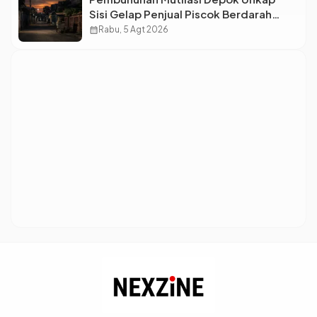
Sisi Gelap Penjual Piscok Berdarah
Dingin
calendar_month
Rabu, 5 Agt 2026