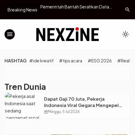
 Ditinggal 4 Sahabat
Pemerintah Bantah Serahkan Data
Strategi 
search
Breaking News
 Terbaru Mpok Alpa
Pribadi WNI ke AS, Mensesneg: Tidak
Breakbulk
Ada Penyerahan Data
Indonesi
menu
light_mode
HASHTAG
#ide kreatif
#tips acara
#ESG 2026
#Real M
Tren Dunia
Dapat Gaji 70 Juta, Pekerja
Indonesia Viral Gegara Mengepel
Aspal di Jepang
calendar_month
Minggu, 5 Jul 2026