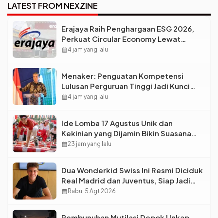
Lebar?
LATEST FROM NEXZINE
Erajaya Raih Penghargaan ESG 2026,
Perkuat Circular Economy Lewat
Pengelolaan Limbah Berkelanjutan
calendar_month
4 jam yang lalu
Menaker: Penguatan Kompetensi
Lulusan Perguruan Tinggi Jadi Kunci
Menjawab Kebutuhan Dunia Kerja
calendar_month
4 jam yang lalu
Ide Lomba 17 Agustus Unik dan
Kekinian yang Dijamin Bikin Suasana
Makin Pecah
calendar_month
23 jam yang lalu
Dua Wonderkid Swiss Ini Resmi Diciduk
Real Madrid dan Juventus, Siap Jadi
Bintang Baru Eropa
calendar_month
Rabu, 5 Agt 2026
Pembunuhan Mutilasi Depok Unkap