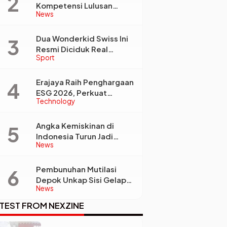
Kompetensi Lulusan
News
Perguruan Tinggi Jadi
Kunci Menjawab
Kebutuhan Dunia Kerja
Dua Wonderkid Swiss Ini
Resmi Diciduk Real
Sport
Madrid dan Juventus,
Siap Jadi Bintang Baru
Eropa
Erajaya Raih Penghargaan
ESG 2026, Perkuat
Technology
Circular Economy Lewat
Pengelolaan Limbah
Berkelanjutan
Angka Kemiskinan di
Indonesia Turun Jadi
News
22,93 Juta Orang, Tapi
Kenapa Ketimpangan
Desa dan Kota Malah
Pembunuhan Mutilasi
Makin Lebar?
Depok Unkap Sisi Gelap
News
Penjual Piscok Berdarah
Dingin
TEST FROM NEXZINE