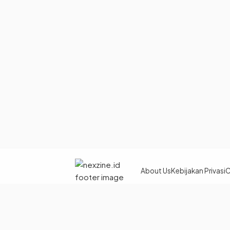
About Us
Kebijakan Privasi
C