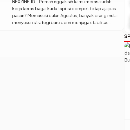
NEXZINE.ID – Pernah nggak sih kamu merasa udah
kerja keras bagai kuda tapi isi dompet tetap aja pas-
pasan? Memasuki bulan Agustus, banyak orang mulai
menyusun strategi baru demi menjaga stabilitas
finansial dan gaya hidup mereka. Bagi masyarakat
SP
Jawa, melihat peruntungan lewat weton bukan lagi hal
yang asing buat memprediksi arah angin rezeki.
Lewat perhitungan hitungan […]