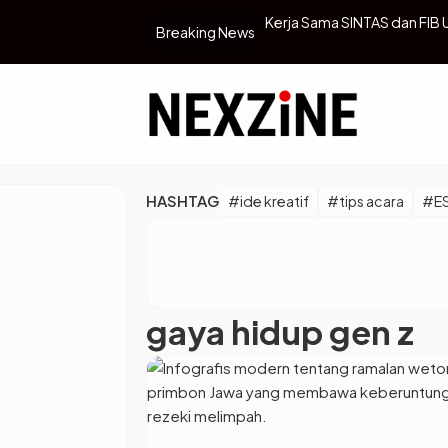
mi KDRT Selama Menikah dengan Na
Kerja Sama SINTAS dan FIB 
Breaking News
Komunitas Lokal untuk Mel
HASHTAG
#ide kreatif
#tips acara
#E
gaya hidup gen z