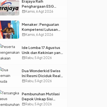
Erajaya Raih
Penghargaan ESG
2026, Perkuat Circular
calendar_month
Kamis, 6 Agt 2026
Economy Lewat
Pengelolaan Limbah
Menaker: Penguatan
Berkelanjutan
Kompetensi Lulusan
Perguruan Tinggi Jadi
calendar_month
Kamis, 6 Agt 2026
Kunci Menjawab
Kebutuhan Dunia Kerja
Ide Lomba 17 Agustus
Unik dan Kekinian yang
Dijamin Bikin Suasana
calendar_month
Rabu, 5 Agt 2026
Makin Pecah
Dua Wonderkid Swiss
Ini Resmi Diciduk Real
Madrid dan Juventus,
calendar_month
Rabu, 5 Agt 2026
Siap Jadi Bintang Baru
Eropa
Pembunuhan Mutilasi
Depok Unkap Sisi
Gelap Penjual Piscok
calendar_month
Rabu, 5 Agt 2026