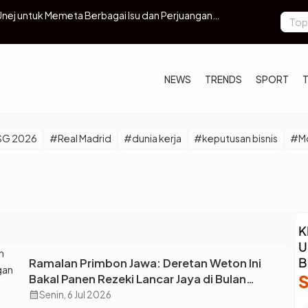
Unej untuk Memeta Berbagai Isu dan Perjuangan
Dituding To
indungi Gumuk
NEWS
TRENDS
SPORT
SG 2026
#Real Madrid
#dunia kerja
#keputusan bisnis
#Mo
Ramalan Primbon Jawa: Deretan Weton Ini
Bakal Panen Rezeki Lancar Jaya di Bulan
Agustus
calendar_month
Senin, 6 Jul 2026